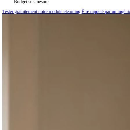
Budget sur-mesure
Tester gratuitement notre module elearning
Être rappelé par un ingén