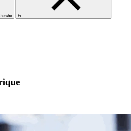
echerche
Fr
rique