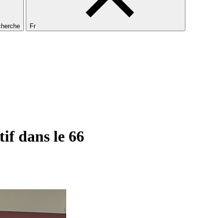
echerche
Fr
f dans le 66