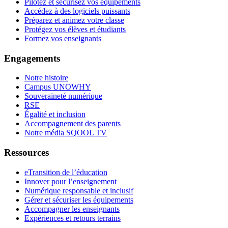
Pilotez et sécurisez vos équipements
Accédez à des logiciels puissants
Préparez et animez votre classe
Protégez vos élèves et étudiants
Formez vos enseignants
Engagements
Notre histoire
Campus UNOWHY
Souveraineté numérique
RSE
Égalité et inclusion
Accompagnement des parents
Notre média SQOOL TV
Ressources
eTransition de l’éducation
Innover pour l’enseignement
Numérique responsable et inclusif
Gérer et sécuriser les équipements
Accompagner les enseignants
Expériences et retours terrains