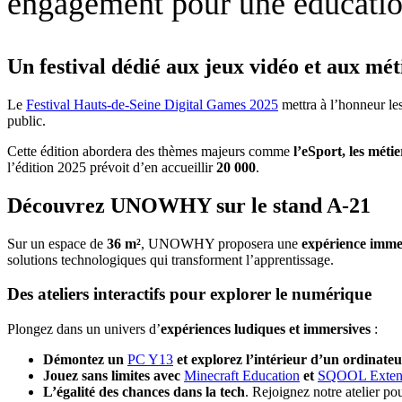
engagement pour une éducation
Un festival dédié aux jeux vidéo et aux mé
Le
Festival Hauts-de-Seine Digital Games 2025
mettra à l’honneur le
public.
Cette édition abordera des thèmes majeurs comme
l’eSport, les métie
l’édition 2025 prévoit d’en accueillir
20 000
.
Découvrez UNOWHY sur le stand A-21
Sur un espace de
36 m²
, UNOWHY proposera une
expérience imme
solutions technologiques qui transforment l’apprentissage.
Des ateliers interactifs pour explorer le numérique
Plongez dans un univers d’
expériences ludiques et immersives
:
Démontez un
PC Y13
et explorez l’intérieur d’un ordinate
Jouez sans limites avec
Minecraft Education
et
SQOOL Exte
L’égalité des chances dans la tech
. Rejoignez notre atelier po